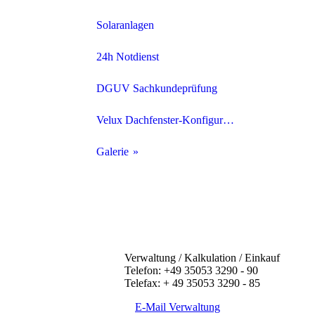
Ziegeldach
Solaranlagen
Schieferdach
24h Notdienst
Schindeldach
DGUV Sachkundeprüfung
Flachdach
Velux Dachfenster-Konfigurator
Fassaden
Galerie
Zimmererarbeiten
Schiefer
Traditionelle Zimmerei
Ziegeldach
Holzrahmenbauweise
Flachdach
Verwaltung / Kalkulation / Einkauf
Telefon: +49 35053 3290 - 90
Dach- und Wanddämmung
FPO/PVC Bahnen
Telefax: + 49 35053 3290 - 85
E-Mail Verwaltung
Dachklempnerarbeiten
Bitumenabdichtung